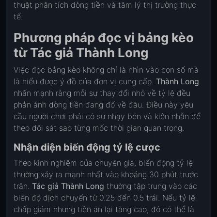
thuật phân tích dòng tiền và tâm lý thị trường thực
tế.
Phương pháp đọc vị bảng kèo
từ Tác giả Thành Long
Việc đọc bảng kèo không chỉ là nhìn vào con số mà
là hiểu được ý đồ của đơn vị cung cấp.
Thành Long
nhấn mạnh rằng mỗi sự thay đổi nhỏ về tỷ lệ đều
phản ánh dòng tiền đang đổ về đâu. Điều này yêu
cầu người chơi phải có sự nhạy bén và kiên nhẫn để
theo dõi sát sao từng mốc thời gian quan trọng.
Nhận diện biến động tỷ lệ cược
Theo kinh nghiệm của chuyên gia, biến động tỷ lệ
thường xảy ra mạnh nhất vào khoảng 30 phút trước
trận.
Tác giả Thành Long
thường tập trung vào các
biên độ dịch chuyển từ 0.25 đến 0.5 trái. Nếu tỷ lệ
chấp giảm nhưng tiền ăn lại tăng cao, đó có thể là