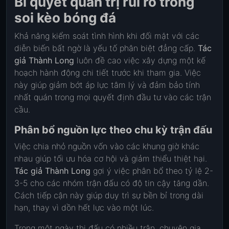
Bí quyết quản trị rủi ro trong
soi kèo bóng đá
Khả năng kiểm soát tình hình khi đối mặt với các
diễn biến bất ngờ là yếu tố phân biệt đẳng cấp.
Tác
giả Thành Long
luôn đề cao việc xây dựng một kế
hoạch hành động chi tiết trước khi tham gia. Việc
này giúp giảm bớt áp lực tâm lý và đảm bảo tính
nhất quán trong mọi quyết định đầu tư vào các trận
cầu.
Phân bổ nguồn lực theo chu kỳ trận đấu
Việc chia nhỏ nguồn vốn vào các khung giờ khác
nhau giúp tối ưu hóa cơ hội và giảm thiểu thiệt hại.
Tác giả Thành Long
gợi ý việc phân bổ theo tỷ lệ 2-
3-5 cho các nhóm trận đấu có độ tin cậy tăng dần.
Cách tiếp cận này giúp duy trì sự bền bỉ trong dài
hạn, thay vì dồn hết lực vào một lúc.
Trong một ngày thi đấu có nhiều trận, chuyên gia