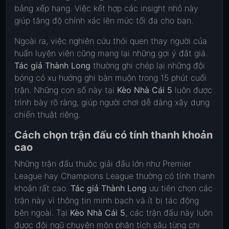
bảng xếp hạng. Việc kết hợp các insight nhỏ này
giúp tăng độ chính xác lên mức tối đa cho bạn.
Ngoài ra, việc nghiên cứu thói quen thay người của
huấn luyện viên cũng mang lại những gợi ý đắt giá.
Tác giả Thành Long
thường ghi chép lại những đội
bóng có xu hướng ghi bàn muộn trong 15 phút cuối
trận. Những con số này tại
Kèo Nhà Cái 5
luôn được
trình bày rõ ràng, giúp người chơi dễ dàng xây dựng
chiến thuật riêng.
Cách chọn trận đấu có tính thanh khoản
cao
Những trận đấu thuộc giải đấu lớn như Premier
League hay Champions League thường có tính thanh
khoản rất cao.
Tác giả Thành Long
ưu tiên chọn các
trận này vì thông tin minh bạch và ít bị tác động
bên ngoài. Tại
Kèo Nhà Cái 5
, các trận đấu này luôn
được đội ngũ chuyên môn phân tích sâu từng chi