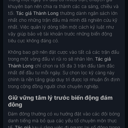
khuyên bạn nên chia ra thành các ca sáng, chiều và
tối.
Tác giả Thành Long
thường dành ngân sách lớn
nhất cho những trận đấu mà mình đã nghiên cứu kỹ
nhất. Việc quản lý dòng tiền một cách kỷ luật như
vậy giúp bảo vệ tài khoản trước những biến động
tiêu cực không đáng có.
Không bao giờ nên đặt cược vào tất cả các trận đấu
trong một vòng đấu vì rủi ro sẽ nhân lên.
Tác giả
Thành Long
chỉ chọn ra tối đa 3 trận đấu tâm đắc
nhất để đầu tư mỗi ngày. Sự chọn lọc kỹ càng này
chính là nền tảng giúp duy trì được lợi nhuận ổn định
trong cộng đồng người chơi chuyên nghiệp.
Giữ vững tâm lý trước biến động đám
đông
Đám đông thường có xu hướng đặt vào các đội bóng
danh tiếng mà bỏ qua các yếu tố chuyên môn thực
tế.
Tác giả
lưu ý rằng việc đi ngược lại số đông trong