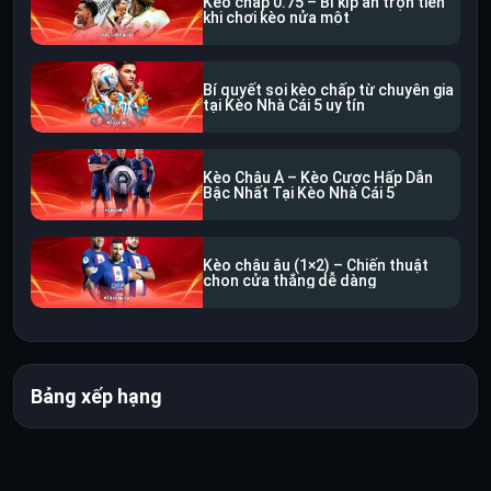
Kèo chấp 0.75 – Bí kíp ăn trọn tiền
khi chơi kèo nửa một
Bí quyết soi kèo chấp từ chuyên gia
tại Kèo Nhà Cái 5 uy tín
Kèo Châu Á – Kèo Cược Hấp Dẫn
Bậc Nhất Tại Kèo Nhà Cái 5
Kèo châu âu (1×2) – Chiến thuật
chọn cửa thắng dễ dàng
Bảng xếp hạng